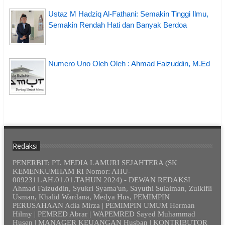
Ustaz M Hadziq Al-Fathani: Semakin Tinggi Ilmu,
Semakin Rendah Hati dan Banyak Berdoa
Numero Uno Oleh Oleh : Ahmad Faizuddin, M.Ed
Redaksi
PENERBIT: PT. MEDIA LAMURI SEJAHTERA (SK
KEMENKUMHAM RI Nomor: AHU-
0092311.AH.01.01.TAHUN 2024) - DEWAN REDAKSI
Ahmad Faizuddin, Syukri Syama'un, Sayuthi Sulaiman, Zulkifli
Usman, Khalid Wardana, Medya Hus, PEMIMPIN
PERUSAHAAN Adia Mirza | PEMIMPIN UMUM Herman
Hilmy | PEMRED Abrar | WAPEMRED Sayed Muhammad
Husen | MANAGER KEUANGAN Husban | KONTRIBUTOR