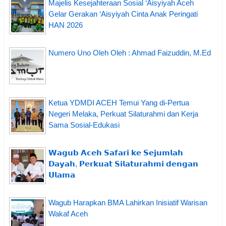
Majelis Kesejahteraan Sosial ‘Aisyiyah Aceh
Gelar Gerakan ‘Aisyiyah Cinta Anak Peringati
HAN 2026
Numero Uno Oleh Oleh : Ahmad Faizuddin, M.Ed
Ketua YDMDI ACEH Temui Yang di-Pertua
Negeri Melaka, Perkuat Silaturahmi dan Kerja
Sama Sosial-Edukasi
𝗪𝗮𝗴𝘂𝗯 𝗔𝗰𝗲𝗵 𝗦𝗮𝗳𝗮𝗿𝗶 𝗸𝗲 𝗦𝗲𝗷𝘂𝗺𝗹𝗮𝗵
𝗗𝗮𝘆𝗮𝗵, 𝗣𝗲𝗿𝗸𝘂𝗮𝘁 𝗦𝗶𝗹𝗮𝘁𝘂𝗿𝗮𝗵𝗺𝗶 𝗱𝗲𝗻𝗴𝗮𝗻
𝗨𝗹𝗮𝗺𝗮
Wagub Harapkan BMA Lahirkan Inisiatif Warisan
Wakaf Aceh