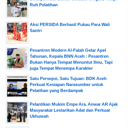
Ruh Pelatihan
Aksi PERSIDA Berhasil Pukau Para Wali
Santri
Pesantren Modern Al-Falah Gelar Apel
Tahunan, Kepala BNN Aceh : Pesantren
Bukan Hanya Tempat Menuntut Ilmu, Tapi
juga Tempat Menempa Karakter
Satu Persepsi, Satu Tujuan: BDK Aceh
Perkuat Kesiapan Narasumber untuk
Pelatihan yang Berdampak
Pelantikan Mukim Empe Ara, Anwar AR Ajak
Masyarakat Lestarikan Adat dan Perkuat
Ukhuwah