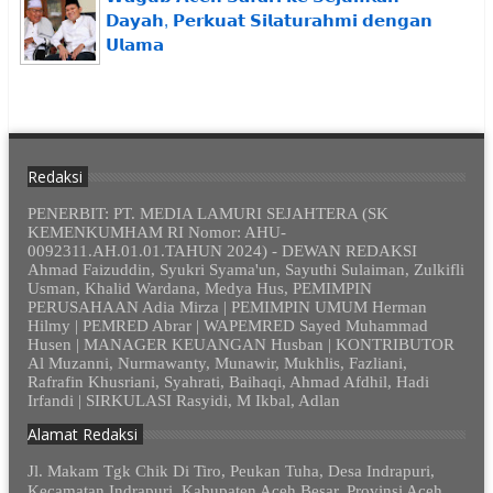
𝗗𝗮𝘆𝗮𝗵, 𝗣𝗲𝗿𝗸𝘂𝗮𝘁 𝗦𝗶𝗹𝗮𝘁𝘂𝗿𝗮𝗵𝗺𝗶 𝗱𝗲𝗻𝗴𝗮𝗻
𝗨𝗹𝗮𝗺𝗮
Redaksi
PENERBIT: PT. MEDIA LAMURI SEJAHTERA (SK
KEMENKUMHAM RI Nomor: AHU-
0092311.AH.01.01.TAHUN 2024) - DEWAN REDAKSI
Ahmad Faizuddin, Syukri Syama'un, Sayuthi Sulaiman, Zulkifli
Usman, Khalid Wardana, Medya Hus, PEMIMPIN
PERUSAHAAN Adia Mirza | PEMIMPIN UMUM Herman
Hilmy | PEMRED Abrar | WAPEMRED Sayed Muhammad
Husen | MANAGER KEUANGAN Husban | KONTRIBUTOR
Al Muzanni, Nurmawanty, Munawir, Mukhlis, Fazliani,
Rafrafin Khusriani, Syahrati, Baihaqi, Ahmad Afdhil, Hadi
Irfandi | SIRKULASI Rasyidi, M Ikbal, Adlan
Alamat Redaksi
Jl. Makam Tgk Chik Di Tiro, Peukan Tuha, Desa Indrapuri,
Kecamatan Indrapuri, Kabupaten Aceh Besar, Provinsi Aceh.