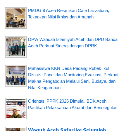
PMDG 8 Aceh Resmikan Cafe Lazzatuna,
Tekankan Nilai Ikhlas dan Amanah
DPW Wahdah Islamiyah Aceh dan DPD Banda
Aceh Perkuat Sinergi dengan DPRK
Mahasiswa KKN Desa Padang Rubek Ikuti
Diskusi Panel dan Monitoring Evaluasi, Perkuat
Makna Pengabdian Melalui Seni, Budaya, dan
Nilai Keagamaan
Orientasi PPPK 2026 Dimulai, BDK Aceh
Pastikan Pelaksanaan Akurat dan Berintegritas
𝗪𝗮𝗴𝘂𝗯 𝗔𝗰𝗲𝗵 𝗦𝗮𝗳𝗮𝗿𝗶 𝗸𝗲 𝗦𝗲𝗷𝘂𝗺𝗹𝗮𝗵