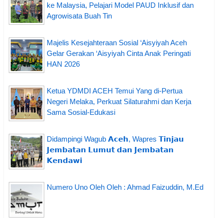
ke Malaysia, Pelajari Model PAUD Inklusif dan
Agrowisata Buah Tin
Majelis Kesejahteraan Sosial ‘Aisyiyah Aceh
Gelar Gerakan ‘Aisyiyah Cinta Anak Peringati
HAN 2026
Ketua YDMDI ACEH Temui Yang di-Pertua
Negeri Melaka, Perkuat Silaturahmi dan Kerja
Sama Sosial-Edukasi
Didampingi Wagub 𝗔𝗰𝗲𝗵, Wapres 𝗧𝗶𝗻𝗷𝗮𝘂
𝗝𝗲𝗺𝗯𝗮𝘁𝗮𝗻 𝗟𝘂𝗺𝘂𝘁 𝗱𝗮𝗻 𝗝𝗲𝗺𝗯𝗮𝘁𝗮𝗻
𝗞𝗲𝗻𝗱𝗮𝘄𝗶
Numero Uno Oleh Oleh : Ahmad Faizuddin, M.Ed