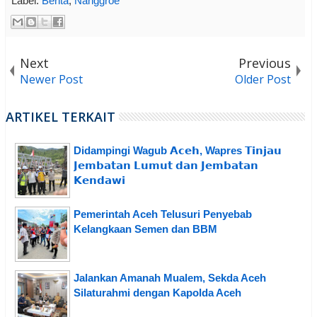
Label:
Berita
,
Nanggroe
Next
Previous
Newer Post
Older Post
ARTIKEL TERKAIT
Didampingi Wagub 𝗔𝗰𝗲𝗵, Wapres 𝗧𝗶𝗻𝗷𝗮𝘂
𝗝𝗲𝗺𝗯𝗮𝘁𝗮𝗻 𝗟𝘂𝗺𝘂𝘁 𝗱𝗮𝗻 𝗝𝗲𝗺𝗯𝗮𝘁𝗮𝗻
𝗞𝗲𝗻𝗱𝗮𝘄𝗶
Pemerintah Aceh Telusuri Penyebab
Kelangkaan Semen dan BBM
Jalankan Amanah Mualem, Sekda Aceh
Silaturahmi dengan Kapolda Aceh