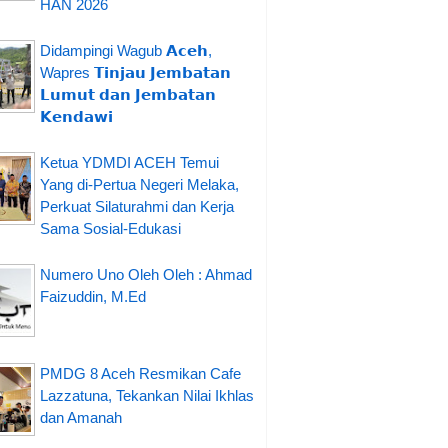
HAN 2026
Didampingi Wagub 𝗔𝗰𝗲𝗵,
Wapres 𝗧𝗶𝗻𝗷𝗮𝘂 𝗝𝗲𝗺𝗯𝗮𝘁𝗮𝗻
𝗟𝘂𝗺𝘂𝘁 𝗱𝗮𝗻 𝗝𝗲𝗺𝗯𝗮𝘁𝗮𝗻
𝗞𝗲𝗻𝗱𝗮𝘄𝗶
Ketua YDMDI ACEH Temui
Yang di-Pertua Negeri Melaka,
Perkuat Silaturahmi dan Kerja
Sama Sosial-Edukasi
Numero Uno Oleh Oleh : Ahmad
Faizuddin, M.Ed
PMDG 8 Aceh Resmikan Cafe
Lazzatuna, Tekankan Nilai Ikhlas
dan Amanah