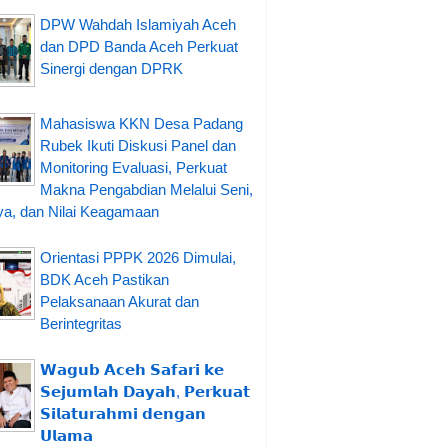
DPW Wahdah Islamiyah Aceh
dan DPD Banda Aceh Perkuat
Sinergi dengan DPRK
Mahasiswa KKN Desa Padang
Rubek Ikuti Diskusi Panel dan
Monitoring Evaluasi, Perkuat
Makna Pengabdian Melalui Seni,
a, dan Nilai Keagamaan
Orientasi PPPK 2026 Dimulai,
BDK Aceh Pastikan
Pelaksanaan Akurat dan
Berintegritas
𝗪𝗮𝗴𝘂𝗯 𝗔𝗰𝗲𝗵 𝗦𝗮𝗳𝗮𝗿𝗶 𝗸𝗲
𝗦𝗲𝗷𝘂𝗺𝗹𝗮𝗵 𝗗𝗮𝘆𝗮𝗵, 𝗣𝗲𝗿𝗸𝘂𝗮𝘁
𝗦𝗶𝗹𝗮𝘁𝘂𝗿𝗮𝗵𝗺𝗶 𝗱𝗲𝗻𝗴𝗮𝗻
𝗨𝗹𝗮𝗺𝗮