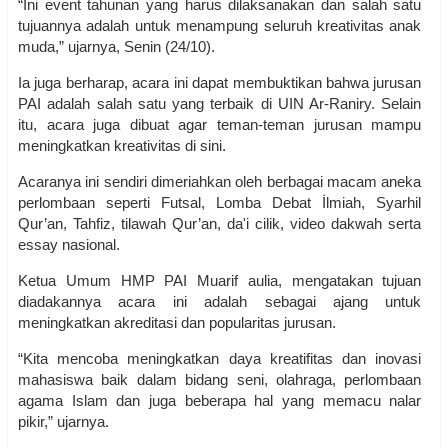
“Ini event tahunan yang harus dilaksanakan dan salah satu
tujuannya adalah untuk menampung seluruh kreativitas anak
muda,” ujarnya, Senin (24/10).
Ia juga berharap, acara ini dapat membuktikan bahwa jurusan
PAI adalah salah satu yang terbaik di UIN Ar-Raniry. Selain
itu, acara juga dibuat agar teman-teman jurusan mampu
meningkatkan kreativitas di sini.
Acaranya ini sendiri dimeriahkan oleh berbagai macam aneka
perlombaan seperti Futsal, Lomba Debat İlmiah, Syarhil
Qur’an, Tahfiz, tilawah Qur’an, da'i cilik, video dakwah serta
essay nasional.
Ketua Umum HMP PAI Muarif aulia, mengatakan tujuan
diadakannya acara ini adalah sebagai ajang untuk
meningkatkan akreditasi dan popularitas jurusan.
“Kita mencoba meningkatkan daya kreatifitas dan inovasi
mahasiswa baik dalam bidang seni, olahraga, perlombaan
agama Islam dan juga beberapa hal yang memacu nalar
pikir,” ujarnya.