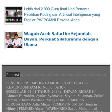
Lebih dari 2.000 Guru Ikuti Hari Pertama
Pelatihan Koding dan Artificial Intelligence yang
Digelar PW PGMNI Provinsi Aceh
𝗪𝗮𝗴𝘂𝗯 𝗔𝗰𝗲𝗵 𝗦𝗮𝗳𝗮𝗿𝗶 𝗸𝗲 𝗦𝗲𝗷𝘂𝗺𝗹𝗮𝗵
𝗗𝗮𝘆𝗮𝗵, 𝗣𝗲𝗿𝗸𝘂𝗮𝘁 𝗦𝗶𝗹𝗮𝘁𝘂𝗿𝗮𝗵𝗺𝗶 𝗱𝗲𝗻𝗴𝗮𝗻
𝗨𝗹𝗮𝗺𝗮
Redaksi
PENERBIT: PT. MEDIA LAMURI SEJAHTERA (SK
KEMENKUMHAM RI Nomor: AHU-
0092311.AH.01.01.TAHUN 2024) - DEWAN REDAKSI
Ahmad Faizuddin, Syukri Syama'un, Sayuthi Sulaiman, Zulkifli
Usman, Khalid Wardana, Medya Hus, PEMIMPIN
PERUSAHAAN Adia Mirza | PEMIMPIN UMUM Herman
Hilmy | PEMRED Abrar | WAPEMRED Sayed Muhammad