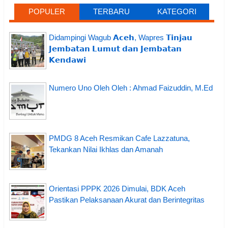
POPULER
TERBARU
KATEGORI
Didampingi Wagub 𝗔𝗰𝗲𝗵, Wapres 𝗧𝗶𝗻𝗷𝗮𝘂
𝗝𝗲𝗺𝗯𝗮𝘁𝗮𝗻 𝗟𝘂𝗺𝘂𝘁 𝗱𝗮𝗻 𝗝𝗲𝗺𝗯𝗮𝘁𝗮𝗻
𝗞𝗲𝗻𝗱𝗮𝘄𝗶
Numero Uno Oleh Oleh : Ahmad Faizuddin, M.Ed
PMDG 8 Aceh Resmikan Cafe Lazzatuna,
Tekankan Nilai Ikhlas dan Amanah
Orientasi PPPK 2026 Dimulai, BDK Aceh
Pastikan Pelaksanaan Akurat dan Berintegritas