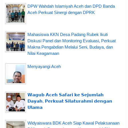
DPW Wahdah Islamiyah Aceh dan DPD Banda
Aceh Perkuat Sinergi dengan DPRK
Mahasiswa KKN Desa Padang Rubek Ikuti
Diskusi Panel dan Monitoring Evaluasi, Perkuat
Makna Pengabdian Melalui Seni, Budaya, dan
Nilai Keagamaan
Menyayangi Aceh
𝗪𝗮𝗴𝘂𝗯 𝗔𝗰𝗲𝗵 𝗦𝗮𝗳𝗮𝗿𝗶 𝗸𝗲 𝗦𝗲𝗷𝘂𝗺𝗹𝗮𝗵
𝗗𝗮𝘆𝗮𝗵, 𝗣𝗲𝗿𝗸𝘂𝗮𝘁 𝗦𝗶𝗹𝗮𝘁𝘂𝗿𝗮𝗵𝗺𝗶 𝗱𝗲𝗻𝗴𝗮𝗻
𝗨𝗹𝗮𝗺𝗮
Widyaiswara BDK Aceh Siap Kawal Pelaksanaan