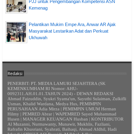
PJJ untuk Pengembangan Kompetensi ASN
Kemenag
Pelantikan Mukim Empe Ara, Anwar AR Ajak
Masyarakat Lestarikan Adat dan Perkuat
Ukhuwah
Redaksi
PENERBIT: PT. MEDIA LAMURI SEJAHTERA (SK
KEMENKUMHAM RI Nomor: AHU-
0092311.AH.01.01.TAHUN 2024) - DEWAN REDAKSI
Ahmad Faizuddin, Syukri Syama'un, Sayuthi Sulaiman, Zulkifli
Usman, Khalid Wardana, Medya Hus, PEMIMPIN
PERUSAHAAN Adia Mirza | PEMIMPIN UMUM Herman
Hilmy | PEMRED Abrar | WAPEMRED Sayed Muhammad
Husen | MANAGER KEUANGAN Husban | KONTRIBUTOR
Al Muzanni, Nurmawanty, Munawir, Mukhlis, Fazliani,
Rafrafin Khusriani, Syahrati, Baihaqi, Ahmad Afdhil, Hadi