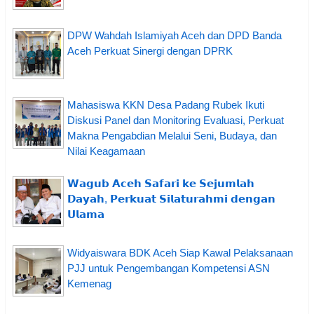
DPW Wahdah Islamiyah Aceh dan DPD Banda
Aceh Perkuat Sinergi dengan DPRK
Mahasiswa KKN Desa Padang Rubek Ikuti
Diskusi Panel dan Monitoring Evaluasi, Perkuat
Makna Pengabdian Melalui Seni, Budaya, dan
Nilai Keagamaan
𝗪𝗮𝗴𝘂𝗯 𝗔𝗰𝗲𝗵 𝗦𝗮𝗳𝗮𝗿𝗶 𝗸𝗲 𝗦𝗲𝗷𝘂𝗺𝗹𝗮𝗵
𝗗𝗮𝘆𝗮𝗵, 𝗣𝗲𝗿𝗸𝘂𝗮𝘁 𝗦𝗶𝗹𝗮𝘁𝘂𝗿𝗮𝗵𝗺𝗶 𝗱𝗲𝗻𝗴𝗮𝗻
𝗨𝗹𝗮𝗺𝗮
Widyaiswara BDK Aceh Siap Kawal Pelaksanaan
PJJ untuk Pengembangan Kompetensi ASN
Kemenag