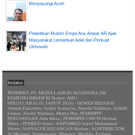
Menyayangi Aceh
Pelantikan Mukim Empe Ara, Anwar AR Ajak
Masyarakat Lestarikan Adat dan Perkuat
Ukhuwah
Redaksi
PENERBIT: PT. MEDIA LAMURI SEJAHTERA (SK
KEMENKUMHAM RI Nomor: AHU-
0092311.AH.01.01.TAHUN 2024) - DEWAN REDAKSI
Ahmad Faizuddin, Syukri Syama'un, Sayuthi Sulaiman, Zulkifli
Usman, Khalid Wardana, Medya Hus, PEMIMPIN
PERUSAHAAN Adia Mirza | PEMIMPIN UMUM Herman
Hilmy | PEMRED Abrar | WAPEMRED Sayed Muhammad
Husen | MANAGER KEUANGAN Husban | KONTRIBUTOR
Al Muzanni, Nurmawanty, Munawir, Mukhlis, Fazliani,