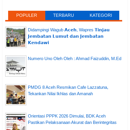
POPULER
TERBARU
KATEGORI
Didampingi Wagub 𝗔𝗰𝗲𝗵, Wapres 𝗧𝗶𝗻𝗷𝗮𝘂
𝗝𝗲𝗺𝗯𝗮𝘁𝗮𝗻 𝗟𝘂𝗺𝘂𝘁 𝗱𝗮𝗻 𝗝𝗲𝗺𝗯𝗮𝘁𝗮𝗻
𝗞𝗲𝗻𝗱𝗮𝘄𝗶
Numero Uno Oleh Oleh : Ahmad Faizuddin, M.Ed
PMDG 8 Aceh Resmikan Cafe Lazzatuna,
Tekankan Nilai Ikhlas dan Amanah
Orientasi PPPK 2026 Dimulai, BDK Aceh
Pastikan Pelaksanaan Akurat dan Berintegritas