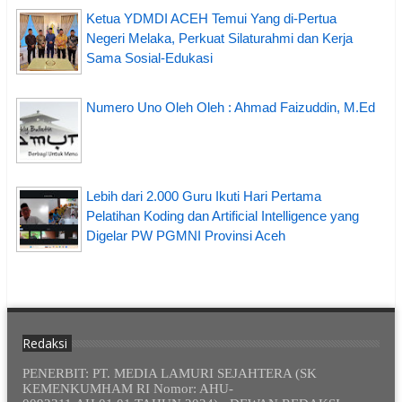
Ketua YDMDI ACEH Temui Yang di-Pertua
Negeri Melaka, Perkuat Silaturahmi dan Kerja
Sama Sosial-Edukasi
Numero Uno Oleh Oleh : Ahmad Faizuddin, M.Ed
Lebih dari 2.000 Guru Ikuti Hari Pertama
Pelatihan Koding dan Artificial Intelligence yang
Digelar PW PGMNI Provinsi Aceh
Redaksi
PENERBIT: PT. MEDIA LAMURI SEJAHTERA (SK
KEMENKUMHAM RI Nomor: AHU-