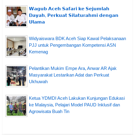
𝗪𝗮𝗴𝘂𝗯 𝗔𝗰𝗲𝗵 𝗦𝗮𝗳𝗮𝗿𝗶 𝗸𝗲 𝗦𝗲𝗷𝘂𝗺𝗹𝗮𝗵
𝗗𝗮𝘆𝗮𝗵, 𝗣𝗲𝗿𝗸𝘂𝗮𝘁 𝗦𝗶𝗹𝗮𝘁𝘂𝗿𝗮𝗵𝗺𝗶 𝗱𝗲𝗻𝗴𝗮𝗻
𝗨𝗹𝗮𝗺𝗮
Widyaiswara BDK Aceh Siap Kawal Pelaksanaan
PJJ untuk Pengembangan Kompetensi ASN
Kemenag
Pelantikan Mukim Empe Ara, Anwar AR Ajak
Masyarakat Lestarikan Adat dan Perkuat
Ukhuwah
Ketua YDMDI Aceh Lakukan Kunjungan Edukasi
ke Malaysia, Pelajari Model PAUD Inklusif dan
Agrowisata Buah Tin