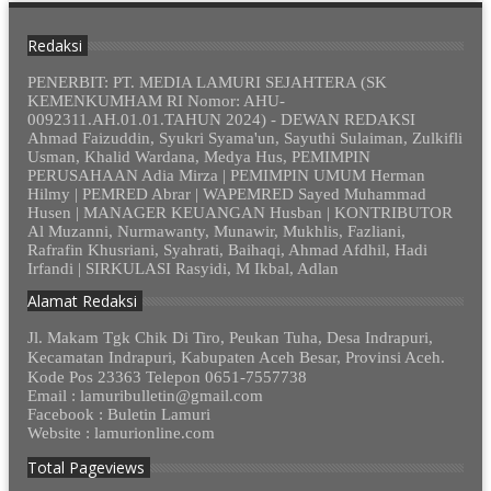
Redaksi
PENERBIT: PT. MEDIA LAMURI SEJAHTERA (SK
KEMENKUMHAM RI Nomor: AHU-
0092311.AH.01.01.TAHUN 2024) - DEWAN REDAKSI
Ahmad Faizuddin, Syukri Syama'un, Sayuthi Sulaiman, Zulkifli
Usman, Khalid Wardana, Medya Hus, PEMIMPIN
PERUSAHAAN Adia Mirza | PEMIMPIN UMUM Herman
Hilmy | PEMRED Abrar | WAPEMRED Sayed Muhammad
Husen | MANAGER KEUANGAN Husban | KONTRIBUTOR
Al Muzanni, Nurmawanty, Munawir, Mukhlis, Fazliani,
Rafrafin Khusriani, Syahrati, Baihaqi, Ahmad Afdhil, Hadi
Irfandi | SIRKULASI Rasyidi, M Ikbal, Adlan
Alamat Redaksi
Jl. Makam Tgk Chik Di Tiro, Peukan Tuha, Desa Indrapuri,
Kecamatan Indrapuri, Kabupaten Aceh Besar, Provinsi Aceh.
Kode Pos 23363 Telepon 0651-7557738
Email : lamuribulletin@gmail.com
Facebook : Buletin Lamuri
Website : lamurionline.com
Total Pageviews