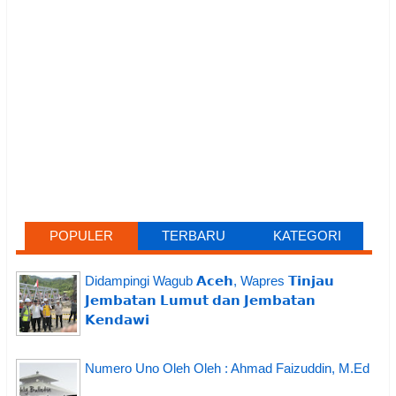
POPULER
TERBARU
KATEGORI
Didampingi Wagub 𝗔𝗰𝗲𝗵, Wapres 𝗧𝗶𝗻𝗷𝗮𝘂
𝗝𝗲𝗺𝗯𝗮𝘁𝗮𝗻 𝗟𝘂𝗺𝘂𝘁 𝗱𝗮𝗻 𝗝𝗲𝗺𝗯𝗮𝘁𝗮𝗻
𝗞𝗲𝗻𝗱𝗮𝘄𝗶
Numero Uno Oleh Oleh : Ahmad Faizuddin, M.Ed