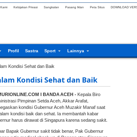
 Kami
Kebijakan Privasi
Sangkalan
Pasang Iklan
Peta Situs
DOWNLOAD VERS
Profil
Sastra
Sport
Lainnya
lam Kondisi Sehat dan Baik
lam Kondisi Sehat dan Baik
URIONLINE.COM I BANDA ACEH -
Kepala Biro
nistrasi Pimpinan Setda Aceh, Akkar Arafat,
egaskan kondisi Gubernur Aceh Muzakir Manaf saat
dalam kondisi baik dan sehat. Ia membantah kabar
rnur harus dirawat di Singapura karena sedang sakit.
ar Bapak Gubernur sakit tidak benar, Pak Gubernur