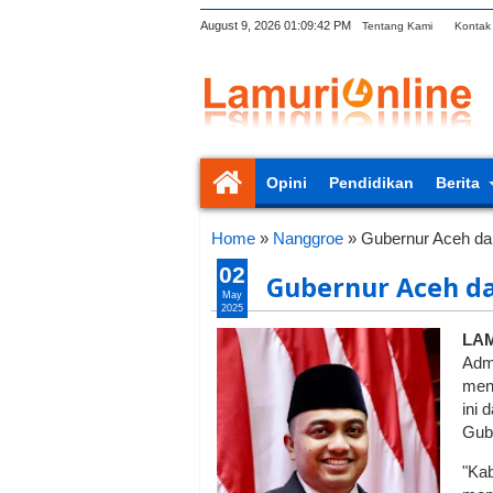
August 9, 2026
01:09:42 PM
Tentang Kami
Kontak
Opini
Pendidikan
Berita
Home
»
Nanggroe
»
Gubernur Aceh da
02
Gubernur Aceh da
May
2025
LAM
Admi
men
ini 
Gube
"Kab