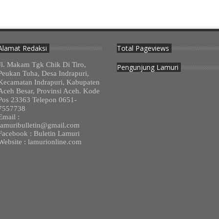
Alamat Redaksi
Total Pageviews
Jl. Makam Tgk Chik Di Tiro,
Pengunjung Lamuri
Peukan Tuha, Desa Indrapuri,
Kecamatan Indrapuri, Kabupaten
Aceh Besar, Provinsi Aceh. Kode
Pos 23363 Telepon 0651-
7557738
Email :
lamuribulletin@gmail.com
Facebook : Buletin Lamuri
Website : lamurionline.com