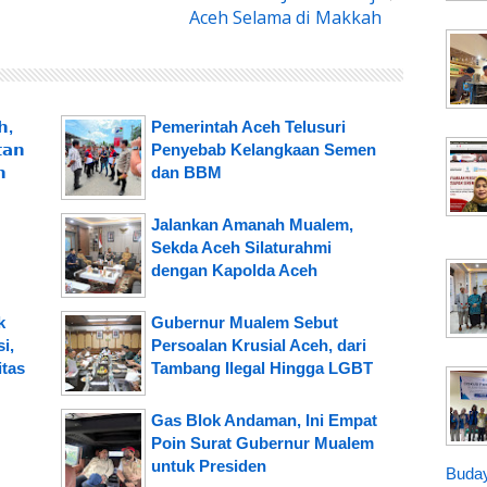
Aceh Selama di Makkah
,
Pemerintah Aceh Telusuri
𝗮𝗻
Penyebab Kelangkaan Semen
𝗻
dan BBM
Jalankan Amanah Mualem,
Sekda Aceh Silaturahmi
dengan Kapolda Aceh
k
Gubernur Mualem Sebut
i,
Persoalan Krusial Aceh, dari
tas
Tambang Ilegal Hingga LGBT
Gas Blok Andaman, Ini Empat
Poin Surat Gubernur Mualem
untuk Presiden
Buday