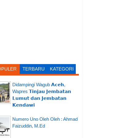
OPULER
TERBARU
KATEGORI
Didampingi Wagub 𝗔𝗰𝗲𝗵,
Wapres 𝗧𝗶𝗻𝗷𝗮𝘂 𝗝𝗲𝗺𝗯𝗮𝘁𝗮𝗻
𝗟𝘂𝗺𝘂𝘁 𝗱𝗮𝗻 𝗝𝗲𝗺𝗯𝗮𝘁𝗮𝗻
𝗞𝗲𝗻𝗱𝗮𝘄𝗶
Numero Uno Oleh Oleh : Ahmad
Faizuddin, M.Ed