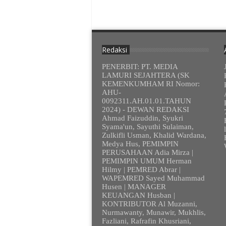
Redaksi
PENERBIT: PT. MEDIA
LAMURI SEJAHTERA (SK
KEMENKUMHAM RI Nomor:
AHU-
0092311.AH.01.01.TAHUN
2024) - DEWAN REDAKSI
Ahmad Faizuddin, Syukri
Syama'un, Sayuthi Sulaiman,
Zulkifli Usman, Khalid Wardana,
Medya Hus, PEMIMPIN
PERUSAHAAN Adia Mirza |
PEMIMPIN UMUM Herman
Hilmy | PEMRED Abrar |
WAPEMRED Sayed Muhammad
Husen | MANAGER
KEUANGAN Husban |
KONTRIBUTOR Al Muzanni,
Nurmawanty, Munawir, Mukhlis,
Fazliani, Rafrafin Khusriani,