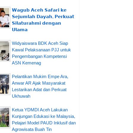
𝗪𝗮𝗴𝘂𝗯 𝗔𝗰𝗲𝗵 𝗦𝗮𝗳𝗮𝗿𝗶 𝗸𝗲
𝗦𝗲𝗷𝘂𝗺𝗹𝗮𝗵 𝗗𝗮𝘆𝗮𝗵, 𝗣𝗲𝗿𝗸𝘂𝗮𝘁
𝗦𝗶𝗹𝗮𝘁𝘂𝗿𝗮𝗵𝗺𝗶 𝗱𝗲𝗻𝗴𝗮𝗻
𝗨𝗹𝗮𝗺𝗮
Widyaiswara BDK Aceh Siap
Kawal Pelaksanaan PJJ untuk
Pengembangan Kompetensi
ASN Kemenag
Pelantikan Mukim Empe Ara,
Anwar AR Ajak Masyarakat
Lestarikan Adat dan Perkuat
Ukhuwah
Ketua YDMDI Aceh Lakukan
Kunjungan Edukasi ke Malaysia,
Pelajari Model PAUD Inklusif dan
Agrowisata Buah Tin