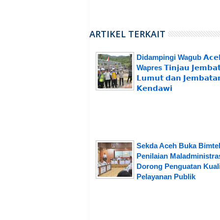
ARTIKEL TERKAIT
Didampingi Wagub 𝗔𝗰𝗲
Wapres 𝗧𝗶𝗻𝗷𝗮𝘂 𝗝𝗲𝗺𝗯𝗮
𝗟𝘂𝗺𝘂𝘁 𝗱𝗮𝗻 𝗝𝗲𝗺𝗯𝗮𝘁𝗮
𝗞𝗲𝗻𝗱𝗮𝘄𝗶
Sekda Aceh Buka Bimte
Penilaian Maladministras
Dorong Penguatan Kuali
Pelayanan Publik