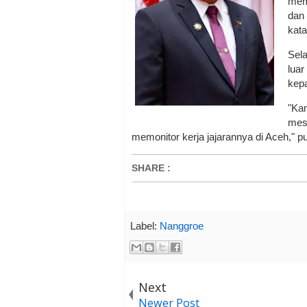
mem
dan 
kata
Sela
luar
kep
"Ka
mes
memonitor kerja jajarannya di Aceh," p
SHARE
:
Label:
Nanggroe
Next
Newer Post