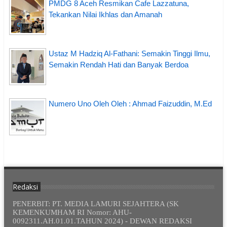
PMDG 8 Aceh Resmikan Cafe Lazzatuna,
Tekankan Nilai Ikhlas dan Amanah
Ustaz M Hadziq Al-Fathani: Semakin Tinggi Ilmu,
Semakin Rendah Hati dan Banyak Berdoa
Numero Uno Oleh Oleh : Ahmad Faizuddin, M.Ed
Redaksi
PENERBIT: PT. MEDIA LAMURI SEJAHTERA (SK
KEMENKUMHAM RI Nomor: AHU-
0092311.AH.01.01.TAHUN 2024) - DEWAN REDAKSI