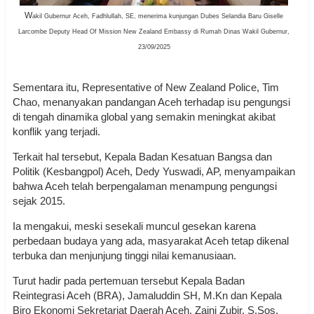
W
akil Gubernur Aceh, Fadhlullah, SE, menerima kunjungan Dubes Selandia Baru Giselle
Larcombe Deputy Head Of Mission New Zealand Embassy di Rumah Dinas Wakil Gubernur,
23/09/2025
Sementara itu, Representative of New Zealand Police, Tim
Chao, menanyakan pandangan Aceh terhadap isu pengungsi
di tengah dinamika global yang semakin meningkat akibat
konflik yang terjadi.
Terkait hal tersebut, Kepala Badan Kesatuan Bangsa dan
Politik (Kesbangpol) Aceh, Dedy Yuswadi, AP, menyampaikan
bahwa Aceh telah berpengalaman menampung pengungsi
sejak 2015.
Ia mengakui, meski sesekali muncul gesekan karena
perbedaan budaya yang ada, masyarakat Aceh tetap dikenal
terbuka dan menjunjung tinggi nilai kemanusiaan.
Turut hadir pada pertemuan tersebut Kepala Badan
Reintegrasi Aceh (BRA), Jamaluddin SH, M.Kn dan Kepala
Biro Ekonomi Sekretariat Daerah Aceh, Zaini Zubir, S.Sos,