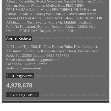
Ahmad Faizuddin, Syukri Syama'un, Sayuthi Sulaiman, Zulkifli
Usman, Khalid Wardana, Medya Hus, PEMIMPIN
PERUSAHAAN Adia Mirza | PEMIMPIN UMUM Herman
Hilmy | PEMRED Abrar | WAPEMRED Sayed Muhammad
Husen | MANAGER KEUANGAN Husban | KONTRIBUTOR
Al Muzanni, Nurmawanty, Munawir, Mukhlis, Fazliani,
Rafrafin Khusriani, Syahrati, Baihaqi, Ahmad Afdhil, Hadi
Irfandi | SIRKULASI Rasyidi, M Ikbal, Adlan
Alamat Redaksi
Jl. Makam Tgk Chik Di Tiro, Peukan Tuha, Desa Indrapuri,
Kecamatan Indrapuri, Kabupaten Aceh Besar, Provinsi Aceh.
Kode Pos 23363 Telepon 0651-7557738
Email : lamuribulletin@gmail.com
Facebook : Buletin Lamuri
Website : lamurionline.com
Total Pageviews
4,978,678
Pengunjung Lamuri
© 2012 - 2023. Lamurionline.com - Semua Hak Dilindungi.
Design by
cekmus