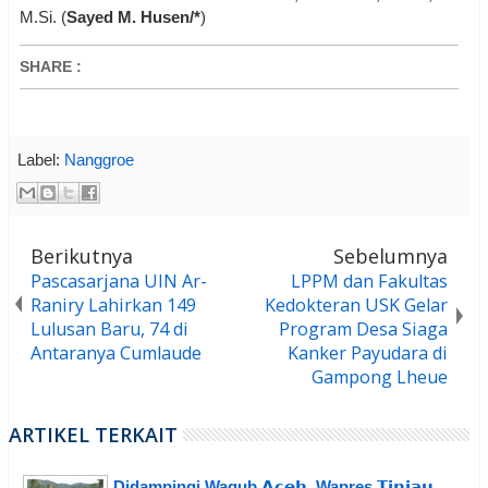
M.Si. (
Sayed M. Husen/*
)
SHARE
:
Label:
Nanggroe
Berikutnya
Sebelumnya
Pascasarjana UIN Ar-
LPPM dan Fakultas
Raniry Lahirkan 149
Kedokteran USK Gelar
Lulusan Baru, 74 di
Program Desa Siaga
Antaranya Cumlaude
Kanker Payudara di
Gampong Lheue
ARTIKEL TERKAIT
Didampingi Wagub 𝗔𝗰𝗲𝗵, Wapres 𝗧𝗶𝗻𝗷𝗮𝘂