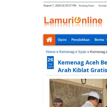
August 7, 2026
02:33:38 PM
Tentang Kami
Kontak
Opini
Pendidikan
Berita
Home
»
Kemenag
»
Syiar
»
Kemenag A
26
Kemenag Aceh Be
Sep
2025
Arah Kiblat Grati