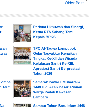
Older Post
ar
Perkuat Ukhuwah dan Sinergi,
r
Ketua RTA Sabang Temui
Kepala BPKS
asan
TPQ At-Taqwa Lampupok
Awasi
Gelar Tasyakkur Kenaikan
Tingkat Ke-XII dan Wisuda
Kelulusan Santri Ke-XIII,
Apresiasi Santri Berprestasi
Tahun 2026
 Lomba
Semarak Pawai 1 Muharram
n Teut
1448 H di Aceh Besar, Ribuan
Warga Padati Kawasan
Lambaro
 Na
Sambut Tahun Baru Islam 1448