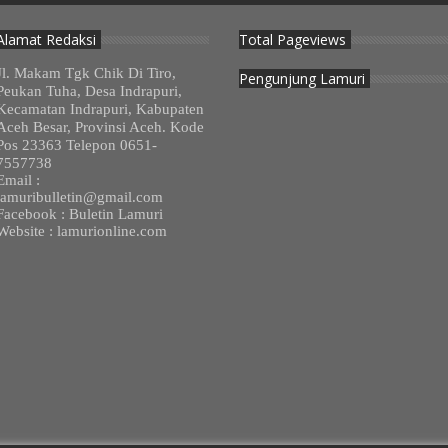
Alamat Redaksi
Total Pageviews
Jl. Makam Tgk Chik Di Tiro,
Pengunjung Lamuri
Peukan Tuha, Desa Indrapuri,
Kecamatan Indrapuri, Kabupaten
Aceh Besar, Provinsi Aceh. Kode
Pos 23363 Telepon 0651-
7557738
Email :
lamuribulletin@gmail.com
Facebook : Buletin Lamuri
Website : lamurionline.com