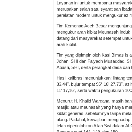
Layanan ini untuk membantu masyarak
merupakan salah satu syarat sah ibadah.
peralatan modern untuk mengukur azimu
Tim Kemenag Aceh Besar mengunjungi
mengukur arah kiblat Meunasah Induk 
datang dari masyarakat setempat unt
arah kiblat.
Tim yang dipimpin oleh Kasi Bimas Isl
Johan, SHI dan Faiyadh Musaddaq, SH,
Abasri, SHI, serta perangkat desa dan
Hasil kalibrasi menunjukkan: lintang te
33,44", bujur tempat 95° 18' 27,73", azi
11' 17,16", serta waktu pengukuran 10
Menurut H. Khalid Wardana, masih ba
masjid atau meunasah yang hanya men
kiblat generasi sebelumnya tanpa melak
ulang. Padahal, kewajiban menghadap k
telah diperintahkan Allah Swt dalam Al-
Baqarah ayat 144, 149, dan 150.