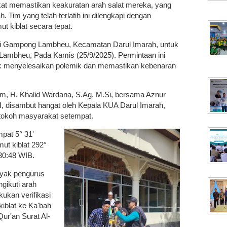
at memastikan keakuratan arah salat mereka, yang
 Tim yang telah terlatih ini dilengkapi dengan
t kiblat secara tepat.
 Gampong Lambheu, Kecamatan Darul Imarah, untuk
Lambheu, Pada Kamis (25/9/2025). Permintaan ini
uk menyelesaikan polemik dan memastikan kebenaran
am, H. Khalid Wardana, S.Ag, M.Si, bersama Aznur
 disambut hangat oleh Kepala KUA Darul Imarah,
 tokoh masyarakat setempat.
mpat 5° 31'
mut kiblat 292°
:30:48 WIB.
nyak pengurus
gikuti arah
ukan verifikasi
iblat ke Ka'bah
Qur'an Surat Al-