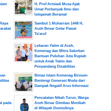
slam
H, Prof Armiadi Musa Ajak
Umat Perbanyak Ilmu dan
Istiqamah Beramal
 Raya
Sambut 1 Muharram 1448 H,
arakat
Aceh Besar Gelar Pawai
Ta'aruf
Lebaran Yatim di Aceh,
Kemenag dan Mitra Salurkan
Bantuan Puluhan Juta Rupiah
untuk Anak Yatim dan
Penyandang Disabilitas
kan
Bimas Islam Kemenag Bireuen
ilitas
Bentengi Generasi Muda dari
Dampak Negatif Arus Informasi
Pencatatan Nikah Turun, Warga
l pada
Aceh Besar Diimbau Menikah
di Wilayah Domisilinya