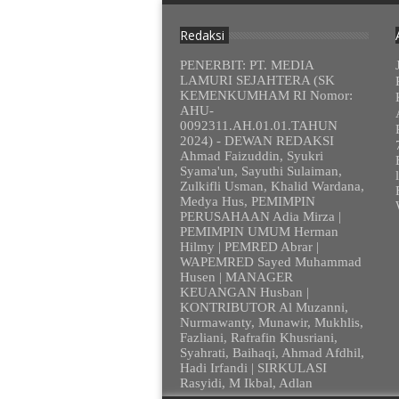
Redaksi
PENERBIT: PT. MEDIA
LAMURI SEJAHTERA (SK
KEMENKUMHAM RI Nomor:
AHU-
0092311.AH.01.01.TAHUN
2024) - DEWAN REDAKSI
Ahmad Faizuddin, Syukri
Syama'un, Sayuthi Sulaiman,
Zulkifli Usman, Khalid Wardana,
Medya Hus, PEMIMPIN
PERUSAHAAN Adia Mirza |
PEMIMPIN UMUM Herman
Hilmy | PEMRED Abrar |
WAPEMRED Sayed Muhammad
Husen | MANAGER
KEUANGAN Husban |
KONTRIBUTOR Al Muzanni,
Nurmawanty, Munawir, Mukhlis,
Fazliani, Rafrafin Khusriani,
Syahrati, Baihaqi, Ahmad Afdhil,
Hadi Irfandi | SIRKULASI
Rasyidi, M Ikbal, Adlan