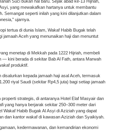
anah Suci bukan hal baru. Sejak abad ke-13 Hijriah,
l Asyi, yang mewakafkan hartanya untuk membantu
. Semangat seperti inilah yang kini dilanjutkan dalam
nesia,” ujarnya.
tropi tertua di dunia Islam, Wakaf Habib Bugak telah
i jamaah Aceh yang menunaikan haji dan menuntut
ang menetap di Mekkah pada 1222 Hijriah, membeli
— kini berada di sekitar Bab Al Fath, antara Marwah
akaf produktif.
un disalurkan kepada jamaah haji asal Aceh, termasuk
00 riyal Saudi (sekitar Rp4,5 juta) bagi setiap jamaah
properti strategis, di antaranya Hotel Elaf Masyair dan
i yang hanya berjarak sekitar 250–300 meter dari
tel Wakaf Habib Bugak Al Asyi di Aziziah yang dapat
n dan kantor wakaf di kawasan Aziziah dan Syaikiyah.
keagamaan, kedermawanan, dan kemandirian ekonomi