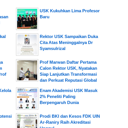
USK Kukuhkan Lima Profesor
asan
Baru
l
kal
Rektor USK Sampaikan Duka
Cita Atas Meninggalnya Dr
Syamsulrizal
ga
Prof Marwan Daftar Pertama
m
Calon Rektor USK, Nyatakan
Prof
Siap Lanjutkan Transformasi
dan Perkuat Reputasi Global
Kelola
Enam Akademisi USK Masuk
2% Peneliti Paling
Berpengaruh Dunia
otensi
Prodi BKI dan Kesos FDK UIN
Ar-Raniry Raih Akreditasi