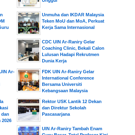
Unggul
an
Unmuha dan IKDAR Malaysia
SDM
Teken MoU dan MoA, Perkuat
Guru
Kerja Sama Internasional
CDC UIN Ar-Raniry Gelar
Coaching Clinic, Bekali Calon
Lulusan Hadapi Rekrutmen
Dunia Kerja
UIN Ar-
FDK UIN Ar-Raniry Gelar
International Conference
i
Bersama Universiti
Kebangsaan Malaysia
da
Rektor USK Lantik 12 Dekan
kasi
dan Direktur Sekolah
 dan
Pascasarjana
 2026
UIN Ar-Raniry Tambah Enam
Guru Besar, Total Profesor Kini