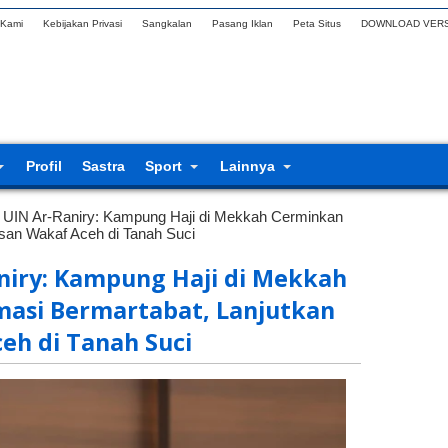
 Kami
Kebijakan Privasi
Sangkalan
Pasang Iklan
Peta Situs
DOWNLOAD VERS
Profil
Sastra
Sport
Lainnya
 UIN Ar-Raniry: Kampung Haji di Mekkah Cerminkan
isan Wakaf Aceh di Tanah Suci
niry: Kampung Haji di Mekkah
masi Bermartabat, Lanjutkan
eh di Tanah Suci