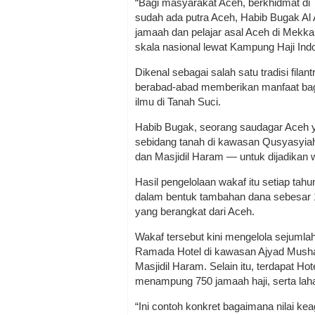
“Bagi masyarakat Aceh, berkhidmat di T
sudah ada putra Aceh, Habib Bugak A
jamaah dan pelajar asal Aceh di Mekkah
skala nasional lewat Kampung Haji Indo
Dikenal sebagai salah satu tradisi filan
berabad-abad memberikan manfaat bag
ilmu di Tanah Suci.
Habib Bugak, seorang saudagar Aceh y
sebidang tanah di kawasan Qusyasyiah 
dan Masjidil Haram — untuk dijadikan w
Hasil pengelolaan wakaf itu setiap tah
dalam bentuk tambahan dana sebesar 1.2
yang berangkat dari Aceh.
Wakaf tersebut kini mengelola sejumlah 
Ramada Hotel di kawasan Ajyad Mushaf
Masjidil Haram. Selain itu, terdapat Ho
menampung 750 jamaah haji, serta laha
“Ini contoh konkret bagaimana nilai 