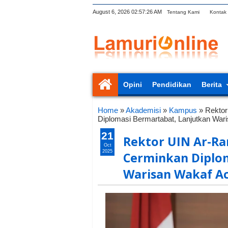
August 6, 2026
02:57:27 AM
Tentang Kami
Kontak
Opini
Pendidikan
Berita
Home
»
Akademisi
»
Kampus
»
Rektor
Diplomasi Bermartabat, Lanjutkan War
21
Rektor UIN Ar-Ra
Oct
2025
Cerminkan Diplo
Warisan Wakaf Ac