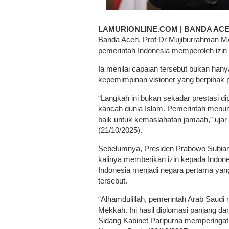
LAMURIONLINE.COM | BANDA AC
Banda Aceh, Prof Dr Mujiburrahman M
pemerintah Indonesia memperoleh izi
Ia menilai capaian tersebut bukan hany
kepemimpinan visioner yang berpihak 
“Langkah ini bukan sekadar prestasi di
kancah dunia Islam. Pemerintah menun
baik untuk kemaslahatan jamaah,” ujar
(21/10/2025).
Sebelumnya, Presiden Prabowo Subia
kalinya memberikan izin kepada Indo
Indonesia menjadi negara pertama yang
tersebut.
“Alhamdulillah, pemerintah Arab Saud
Mekkah. Ini hasil diplomasi panjang d
Sidang Kabinet Paripurna memperingat