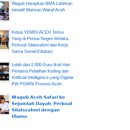
Wagub Harapkan BMA Lahirkan
Inisiatif Warisan Wakaf Aceh
Ketua YDMDI ACEH Temui
Yang di-Pertua Negeri Melaka,
Perkuat Silaturahmi dan Kerja
Sama Sosial-Edukasi
Lebih dari 2.000 Guru Ikuti Hari
Pertama Pelatihan Koding dan
Artificial Intelligence yang Digelar
PW PGMNI Provinsi Aceh
𝗪𝗮𝗴𝘂𝗯 𝗔𝗰𝗲𝗵 𝗦𝗮𝗳𝗮𝗿𝗶 𝗸𝗲
𝗦𝗲𝗷𝘂𝗺𝗹𝗮𝗵 𝗗𝗮𝘆𝗮𝗵, 𝗣𝗲𝗿𝗸𝘂𝗮𝘁
𝗦𝗶𝗹𝗮𝘁𝘂𝗿𝗮𝗵𝗺𝗶 𝗱𝗲𝗻𝗴𝗮𝗻
𝗨𝗹𝗮𝗺𝗮