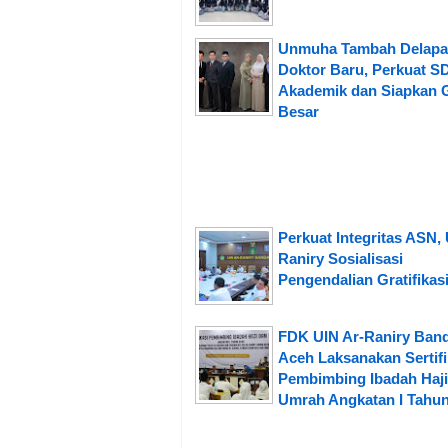
Unmuha Tambah Delap
Doktor Baru, Perkuat 
Akademik dan Siapkan 
Besar
Perkuat Integritas ASN, 
Raniry Sosialisasi
Pengendalian Gratifikas
FDK UIN Ar-Raniry Ban
Aceh Laksanakan Sertifi
Pembimbing Ibadah Haji
Umrah Angkatan I Tahun