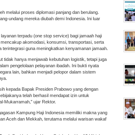
eh melalui proses diplomasi panjang dan berulang.
dang-undang mereka diubah demi Indonesia. Ini luar
layanan terpadu (one stop service) bagi jamaah haji
a mencakup akomodasi, konsumsi, transportasi, serta
ra terintegrasi guna meningkatkan kenyamanan jamaah.
ut tidak hanya menjawab kebutuhan logistik, tetapi juga
am pengelolaan pelayanan ibadah. Ini bukti nyata
 negara lain, bahkan menjadi pelopor dalam sistem
nya.
kasih kepada Bapak Presiden Prabowo yang dengan
ebijakanya telah berhasil mendapat izin untuk
-Mukarramah,” ujar Rektor.
agasan Kampung Haji Indonesia memiliki makna yang
gan Aceh dan Mekkah, terutama melalui warisan wakaf