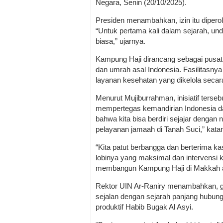
Negara, Senin (20/10/2025).
Presiden menambahkan, izin itu diperol
“Untuk pertama kali dalam sejarah, un
biasa,” ujarnya.
Kampung Haji dirancang sebagai pusat 
dan umrah asal Indonesia. Fasilitasny
layanan kesehatan yang dikelola seca
Menurut Mujiburrahman, inisiatif terseb
mempertegas kemandirian Indonesia dal
bahwa kita bisa berdiri sejajar dengan
pelayanan jamaah di Tanah Suci,” kata
“Kita patut berbangga dan berterima 
lobinya yang maksimal dan intervensi k
membangun Kampung Haji di Makkah al
Rektor UIN Ar-Raniry menambahkan, g
sejalan dengan sejarah panjang hubun
produktif Habib Bugak Al Asyi.