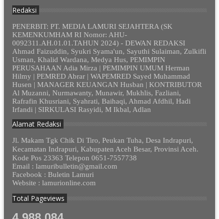
Redaksi
PENERBIT: PT. MEDIA LAMURI SEJAHTERA (SK
KEMENKUMHAM RI Nomor: AHU-
0092311.AH.01.01.TAHUN 2024) - DEWAN REDAKSI
Ahmad Faizuddin, Syukri Syama'un, Sayuthi Sulaiman, Zulkifli
Usman, Khalid Wardana, Medya Hus, PEMIMPIN
PERUSAHAAN Adia Mirza | PEMIMPIN UMUM Herman
Hilmy | PEMRED Abrar | WAPEMRED Sayed Muhammad
Husen | MANAGER KEUANGAN Husban | KONTRIBUTOR
Al Muzanni, Nurmawanty, Munawir, Mukhlis, Fazliani,
Rafrafin Khusriani, Syahrati, Baihaqi, Ahmad Afdhil, Hadi
Irfandi | SIRKULASI Rasyidi, M Ikbal, Adlan
Alamat Redaksi
Jl. Makam Tgk Chik Di Tiro, Peukan Tuha, Desa Indrapuri,
Kecamatan Indrapuri, Kabupaten Aceh Besar, Provinsi Aceh.
Kode Pos 23363 Telepon 0651-7557738
Email : lamuribulletin@gmail.com
Facebook : Buletin Lamuri
Website : lamurionline.com
Total Pageviews
4,988,084