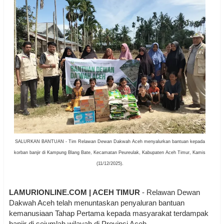
SALURKAN BANTUAN - Tim Relawan Dewan Dakwah Aceh menyalurkan bantuan kepada
korban banjir di Kampung Blang Bate, Kecamatan Peureulak, Kabupaten Aceh Timur, Kamis
(11/12/2025).
LAMURIONLINE.COM | ACEH TIMUR
- Relawan Dewan
Dakwah Aceh telah menuntaskan penyaluran bantuan
kemanusiaan Tahap Pertama kepada masyarakat terdampak
banjir di sejumlah wilayah di Provinsi Aceh.