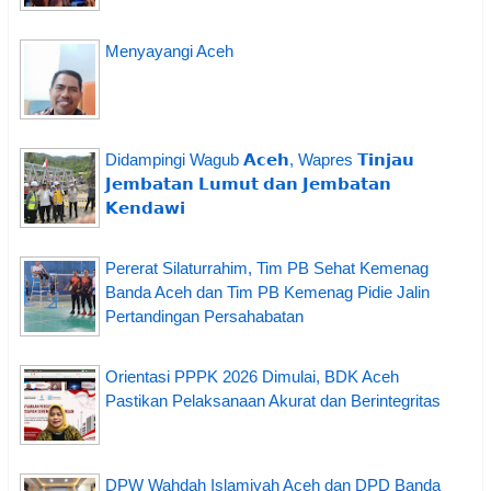
Menyayangi Aceh
Didampingi Wagub 𝗔𝗰𝗲𝗵, Wapres 𝗧𝗶𝗻𝗷𝗮𝘂
𝗝𝗲𝗺𝗯𝗮𝘁𝗮𝗻 𝗟𝘂𝗺𝘂𝘁 𝗱𝗮𝗻 𝗝𝗲𝗺𝗯𝗮𝘁𝗮𝗻
𝗞𝗲𝗻𝗱𝗮𝘄𝗶
Pererat Silaturrahim, Tim PB Sehat Kemenag
Banda Aceh dan Tim PB Kemenag Pidie Jalin
Pertandingan Persahabatan
Orientasi PPPK 2026 Dimulai, BDK Aceh
Pastikan Pelaksanaan Akurat dan Berintegritas
DPW Wahdah Islamiyah Aceh dan DPD Banda