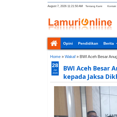
August 7, 2026
11:21:51 AM
Tentang Kami
Kontak
Opini
Pendidikan
Berita
Home
»
Wakaf
»
BWI Aceh Besar Anug
28
BWI Aceh Besar 
Jan
2026
kepada Jaksa Dik