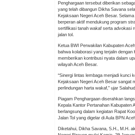
Penghargaan tersebut diberikan sebagai
yang telah dibangun Dikha Savana sela
Kejaksaan Negeri Aceh Besar. Selama 
berperan aktif mendukung program str
sertifikasi tanah wakaf serta advokas
jalan tol.
Ketua BWI Perwakilan Kabupaten Aceh
bahwa kolaborasi yang terjalin dengan
memberikan kontribusi nyata dalam u
wilayah Aceh Besar.
“Sinergi lintas lembaga menjadi kunci 
Kejaksaan Negeri Aceh Besar sangat
perlindungan harta wakaf,” ujar Salahud
Piagam Penghargaan diserahkan langs
Kepala Kantor Pertanahan Kabupaten 
berlangsung dalam kegiatan Rapat Koo
Jalan Tol yang digelar di Aula BPN Ace
Diketahui, Dikha Savana, S.H., M.H. a
Negeri Bireuen mulai Kamis, 29 Januar