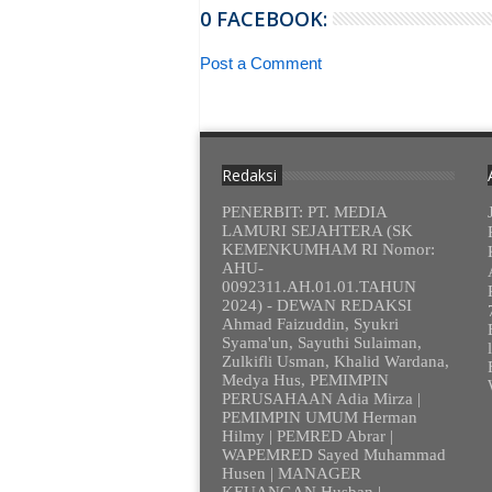
0 FACEBOOK:
Post a Comment
Redaksi
PENERBIT: PT. MEDIA
LAMURI SEJAHTERA (SK
KEMENKUMHAM RI Nomor:
AHU-
0092311.AH.01.01.TAHUN
2024) - DEWAN REDAKSI
Ahmad Faizuddin, Syukri
Syama'un, Sayuthi Sulaiman,
Zulkifli Usman, Khalid Wardana,
Medya Hus, PEMIMPIN
PERUSAHAAN Adia Mirza |
PEMIMPIN UMUM Herman
Hilmy | PEMRED Abrar |
WAPEMRED Sayed Muhammad
Husen | MANAGER
KEUANGAN Husban |