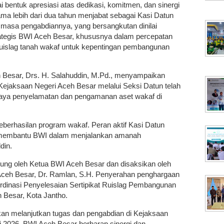
 bentuk apresiasi atas dedikasi, komitmen, dan sinergi
ma lebih dari dua tahun menjabat sebagai Kasi Datun
masa pengabdiannya, yang bersangkutan dinilai
ategis BWI Aceh Besar, khususnya dalam percepatan
i ruislag tanah wakaf untuk kepentingan pembangunan
 Besar, Drs. H. Salahuddin, M.Pd., menyampaikan
 Kejaksaan Negeri Aceh Besar melalui Seksi Datun telah
paya penyelamatan dan pengamanan aset wakaf di
keberhasilan program wakaf. Peran aktif Kasi Datun
 membantu BWI dalam menjalankan amanah
din.
ung oleh Ketua BWI Aceh Besar dan disaksikan oleh
Aceh Besar, Dr. Ramlan, S.H. Penyerahan penghargaan
rdinasi Penyelesaian Sertipikat Ruislag Pembangunan
h Besar, Kota Jantho.
kan melanjutkan tugas dan pengabdian di Kejaksaan
i 2026. BWI Aceh Besar berharap sinergi dan