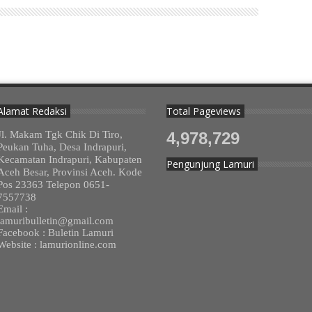
Alamat Redaksi
Total Pageviews
Jl. Makam Tgk Chik Di Tiro,
4,978,729
Peukan Tuha, Desa Indrapuri,
Kecamatan Indrapuri, Kabupaten
Pengunjung Lamuri
Aceh Besar, Provinsi Aceh. Kode
Pos 23363 Telepon 0651-
7557738
Email :
lamuribulletin@gmail.com
Facebook : Buletin Lamuri
Website : lamurionline.com