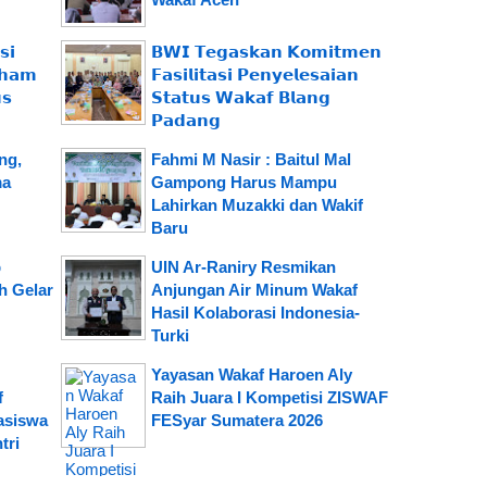
𝗶
𝗕𝗪𝗜 𝗧𝗲𝗴𝗮𝘀𝗸𝗮𝗻 𝗞𝗼𝗺𝗶𝘁𝗺𝗲𝗻
𝗵𝗮𝗺
𝗙𝗮𝘀𝗶𝗹𝗶𝘁𝗮𝘀𝗶 𝗣𝗲𝗻𝘆𝗲𝗹𝗲𝘀𝗮𝗶𝗮𝗻
𝘀
𝗦𝘁𝗮𝘁𝘂𝘀 𝗪𝗮𝗸𝗮𝗳 𝗕𝗹𝗮𝗻𝗴
𝗣𝗮𝗱𝗮𝗻𝗴
ng,
Fahmi M Nasir : Baitul Mal
ma
Gampong Harus Mampu
Lahirkan Muzakki dan Wakif
Baru
b
UIN Ar-Raniry Resmikan
h Gelar
Anjungan Air Minum Wakaf
Hasil Kolaborasi Indonesia-
Turki
Yayasan Wakaf Haroen Aly
f
Raih Juara I Kompetisi ZISWAF
asiswa
FESyar Sumatera 2026
tri