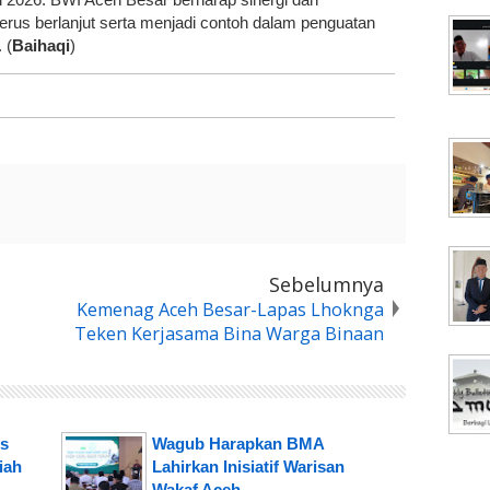
terus berlanjut serta menjadi contoh dalam penguatan
 (
Baihaqi
)
Sebelumnya
Kemenag Aceh Besar-Lapas Lhoknga
Teken Kerjasama Bina Warga Binaan
is
Wagub Harapkan BMA
iah
Lahirkan Inisiatif Warisan
Wakaf Aceh