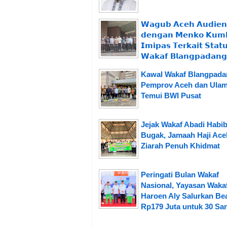
𝗪𝗮𝗴𝘂𝗯 𝗔𝗰𝗲𝗵 𝗔𝘂𝗱𝗶𝗲𝗻
𝗱𝗲𝗻𝗴𝗮𝗻 𝗠𝗲𝗻𝗸𝗼 𝗞𝘂𝗺
𝗜𝗺𝗶𝗽𝗮𝘀 𝗧𝗲𝗿𝗸𝗮𝗶𝘁 𝗦𝘁𝗮𝘁
𝗪𝗮𝗸𝗮𝗳 𝗕𝗹𝗮𝗻𝗴𝗽𝗮𝗱𝗮𝗻𝗴
Kawal Wakaf Blangpada
Pemprov Aceh dan Ula
Temui BWI Pusat
Jejak Wakaf Abadi Habi
Bugak, Jamaah Haji Ace
Ziarah Penuh Khidmat
Peringati Bulan Wakaf
Nasional, Yayasan Waka
Haroen Aly Salurkan Be
Rp179 Juta untuk 30 San