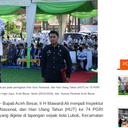
P
pacara pada peringatan Hari Guru Nasional, dan Hari Ulang Tahun (HUT) ke 74 PGRI
an Ingin Jaya, Aceh Besar, Senin (25/11/2019). dok. Humas Pemkab Aceh Besar
- Bupati Aceh Besar, Ir H Mawardi Ali menjadi Inspektur
 Nasional, dan Hari Ulang Tahun (HUT) ke 74 PGRI
 yang digelar di lapangan sepak bola Lubok, Kecamatan