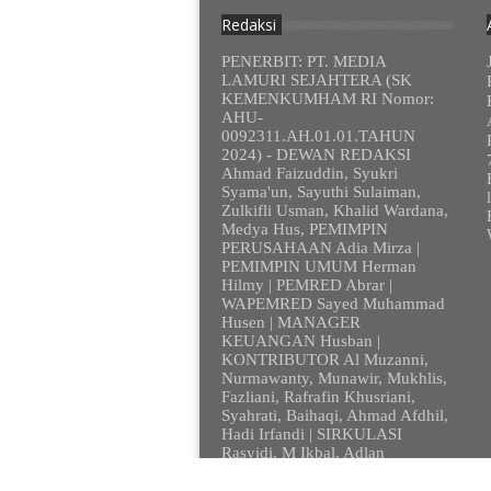
Redaksi
PENERBIT: PT. MEDIA
LAMURI SEJAHTERA (SK
KEMENKUMHAM RI Nomor:
AHU-
0092311.AH.01.01.TAHUN
2024) - DEWAN REDAKSI
Ahmad Faizuddin, Syukri
Syama'un, Sayuthi Sulaiman,
Zulkifli Usman, Khalid Wardana,
Medya Hus, PEMIMPIN
PERUSAHAAN Adia Mirza |
PEMIMPIN UMUM Herman
Hilmy | PEMRED Abrar |
WAPEMRED Sayed Muhammad
Husen | MANAGER
KEUANGAN Husban |
KONTRIBUTOR Al Muzanni,
Nurmawanty, Munawir, Mukhlis,
Fazliani, Rafrafin Khusriani,
Syahrati, Baihaqi, Ahmad Afdhil,
Hadi Irfandi | SIRKULASI
Rasyidi, M Ikbal, Adlan
© 2012 - 2023. Lamurionline.com - Sem