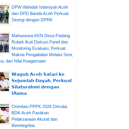
DPW Wahdah Islamiyah Aceh
dan DPD Banda Aceh Perkuat
Sinergi dengan DPRK
Mahasiswa KKN Desa Padang
Rubek Ikuti Diskusi Panel dan
Monitoring Evaluasi, Perkuat
Makna Pengabdian Melalui Seni,
a, dan Nilai Keagamaan
𝗪𝗮𝗴𝘂𝗯 𝗔𝗰𝗲𝗵 𝗦𝗮𝗳𝗮𝗿𝗶 𝗸𝗲
𝗦𝗲𝗷𝘂𝗺𝗹𝗮𝗵 𝗗𝗮𝘆𝗮𝗵, 𝗣𝗲𝗿𝗸𝘂𝗮𝘁
𝗦𝗶𝗹𝗮𝘁𝘂𝗿𝗮𝗵𝗺𝗶 𝗱𝗲𝗻𝗴𝗮𝗻
𝗨𝗹𝗮𝗺𝗮
Orientasi PPPK 2026 Dimulai,
BDK Aceh Pastikan
Pelaksanaan Akurat dan
Berintegritas