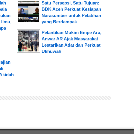
lah
Satu Persepsi, Satu Tujuan:
pala
BDK Aceh Perkuat Kesiapan
Bukan
Narasumber untuk Pelatihan
Ilmu,
yang Berdampak
mpa
Pelantikan Mukim Empe Ara,
Anwar AR Ajak Masyarakat
Lestarikan Adat dan Perkuat
Ukhuwah
ajian
ak
Akidah