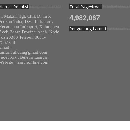
Alamat Redaksi
Total Pageviews
Jl. Makam Tgk Chik Di Tiro,
4,982,067
Peukan Tuha, Desa Indrapuri,
Kecamatan Indrapuri, Kabupaten
Pengunjung Lamuri
Aceh Besar, Provinsi Aceh. Kode
Pos 23363 Telepon 0651-
7557738
Email :
lamuribulletin@gmail.com
Facebook : Buletin Lamuri
Website : lamurionline.com
ua Hak Dilindungi.