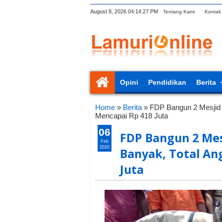
August 8, 2026
04:14:28 PM
Tentang Kami
Kontak
Opini
Pendidikan
Berita
Home
»
Berita
»
FDP Bangun 2 Mesjid 
Mencapai Rp 418 Juta
06
FDP Bangun 2 Mes
Feb
2020
Banyak, Total An
Juta