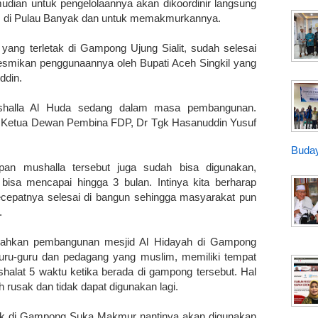
ian untuk pengelolaannya akan dikoordinir langsung
as di Pulau Banyak dan untuk memakmurkannya.
 yang terletak di Gampong Ujung Sialit, sudah selesai
smikan penggunaannya oleh Bupati Aceh Singkil yang
uddin.
halla Al Huda sedang dalam masa pembangunan.
eh Ketua Dewan Pembina FDP, Dr Tgk Hasanuddin Yusuf
Buday
pan mushalla tersebut juga sudah bisa digunakan,
isa mencapai hingga 3 bulan. Intinya kita berharap
ecepatnya selesai di bangun sehingga masyarakat pun
.
mbahkan pembangunan mesjid Al Hidayah di Gampong
guru-guru dan pedagang yang muslim, memiliki tempat
halat 5 waktu ketika berada di gampong tersebut. Hal
 rusak dan tidak dapat digunakan lagi.
tak di Gampong Suka Makmur nantinya akan digunakan