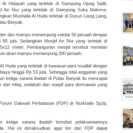
 Al Hidayah yang terletak di Gampong Ujung Sialit,
d An Nur yang terletak di Gampong Suka Makmur,
kan Mushalla Al Huda terletak di Dusun Liang Liang,
lau Banyak.
 meter dan mampu menampung sekitar 50 jamaah dengan
5 juta. Sedangkan Mesjid An Nur yang terletak di
x12 meter. Pembangunan mesjid tersebut menelan
kirakan akan mampu menampung 200 jamaah.
l Huda yang terletak di kawasan para muallaf dengan
iaya hingga Rp 53 juta. Sehingga total anggaran yang
n ketiga sarana ibadah di Pulau Banyak itu mencapai
r dari infaq, sedakah dan waqaf para dermawan yang
a Forum Dakwah Perbatasan (FDP) dr Nurkhalis SpJp,
n ketiga sarana ibadah tersebut pelaksanaannya
da. Hal ini dimaksudkan agar tim dari FDP dapat