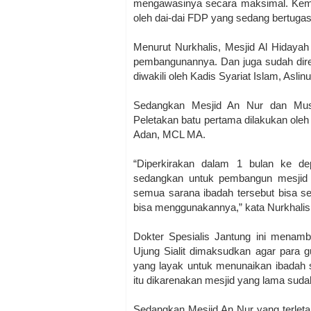
mengawasinya secara maksimal. Kemud
oleh dai-dai FDP yang sedang bertug
Menurut Nurkhalis, Mesjid Al Hidayah
pembangunannya. Dan juga sudah dire
diwakili oleh Kadis Syariat Islam, Aslin
Sedangkan Mesjid An Nur dan Mus
Peletakan batu pertama dilakukan ol
Adan, MCL MA.
“Diperkirakan dalam 1 bulan ke de
sedangkan untuk pembangun mesjid b
semua sarana ibadah tersebut bisa s
bisa menggunakannya,” kata Nurkhalis
Dokter Spesialis Jantung ini mena
Ujung Sialit dimaksudkan agar para 
yang layak untuk menunaikan ibadah s
itu dikarenakan mesjid yang lama sudah
Sedangkan Mesjid An Nur yang terle