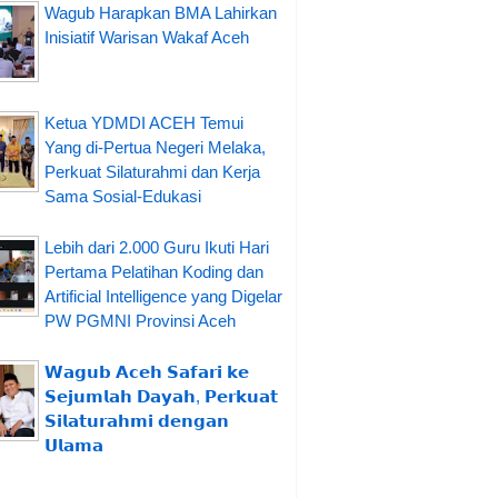
Wagub Harapkan BMA Lahirkan
Inisiatif Warisan Wakaf Aceh
Ketua YDMDI ACEH Temui
Yang di-Pertua Negeri Melaka,
Perkuat Silaturahmi dan Kerja
Sama Sosial-Edukasi
Lebih dari 2.000 Guru Ikuti Hari
Pertama Pelatihan Koding dan
Artificial Intelligence yang Digelar
PW PGMNI Provinsi Aceh
𝗪𝗮𝗴𝘂𝗯 𝗔𝗰𝗲𝗵 𝗦𝗮𝗳𝗮𝗿𝗶 𝗸𝗲
𝗦𝗲𝗷𝘂𝗺𝗹𝗮𝗵 𝗗𝗮𝘆𝗮𝗵, 𝗣𝗲𝗿𝗸𝘂𝗮𝘁
𝗦𝗶𝗹𝗮𝘁𝘂𝗿𝗮𝗵𝗺𝗶 𝗱𝗲𝗻𝗴𝗮𝗻
𝗨𝗹𝗮𝗺𝗮