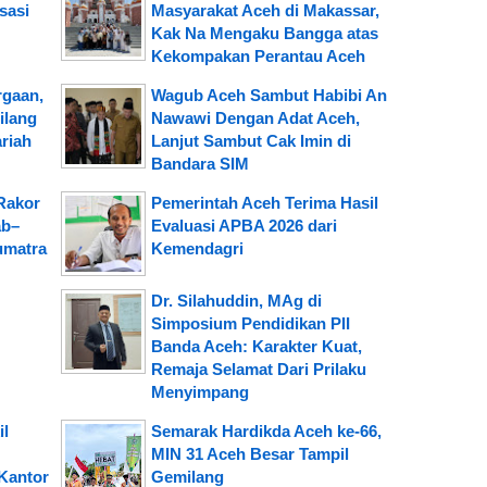
sasi
Masyarakat Aceh di Makassar,
Kak Na Mengaku Bangga atas
Kekompakan Perantau Aceh
rgaan,
Wagub Aceh Sambut Habibi An
ilang
Nawawi Dengan Adat Aceh,
riah
Lanjut Sambut Cak Imin di
Bandara SIM
Rakor
Pemerintah Aceh Terima Hasil
ab–
Evaluasi APBA 2026 dari
umatra
Kemendagri
Dr. Silahuddin, MAg di
Simposium Pendidikan PII
Banda Aceh: Karakter Kuat,
Remaja Selamat Dari Prilaku
Menyimpang
il
Semarak Hardikda Aceh ke-66,
MIN 31 Aceh Besar Tampil
Kantor
Gemilang