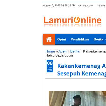
August 6, 2026
03:46:15 AM
Tentang Kami
Kontak
Opini
Pendidikan
Berita
Home
»
Aceh
»
Berita
»
Kakankemenag
Habib Badaruddin
08
Kakankemenag Ac
Jun
2022
Sesepuh Kemenag