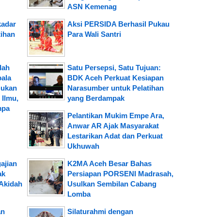
ASN Kemenag
kadar
Aksi PERSIDA Berhasil Pukau
tihan
Para Wali Santri
lah
Satu Persepsi, Satu Tujuan:
pala
BDK Aceh Perkuat Kesiapan
Bukan
Narasumber untuk Pelatihan
Ilmu,
yang Berdampak
mpa
Pelantikan Mukim Empe Ara,
Anwar AR Ajak Masyarakat
Lestarikan Adat dan Perkuat
Ukhuwah
ajian
K2MA Aceh Besar Bahas
ak
Persiapan PORSENI Madrasah,
Akidah
Usulkan Sembilan Cabang
Lomba
an
Silaturahmi dengan