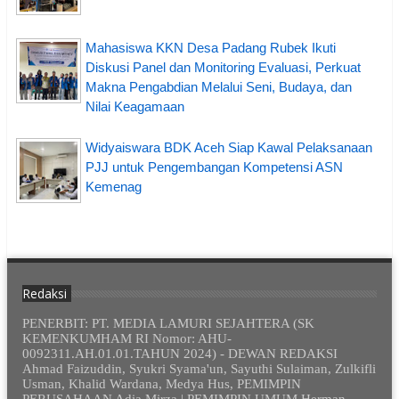
Mahasiswa KKN Desa Padang Rubek Ikuti
Diskusi Panel dan Monitoring Evaluasi, Perkuat
Makna Pengabdian Melalui Seni, Budaya, dan
Nilai Keagamaan
Widyaiswara BDK Aceh Siap Kawal Pelaksanaan
PJJ untuk Pengembangan Kompetensi ASN
Kemenag
Redaksi
PENERBIT: PT. MEDIA LAMURI SEJAHTERA (SK
KEMENKUMHAM RI Nomor: AHU-
0092311.AH.01.01.TAHUN 2024) - DEWAN REDAKSI
Ahmad Faizuddin, Syukri Syama'un, Sayuthi Sulaiman, Zulkifli
Usman, Khalid Wardana, Medya Hus, PEMIMPIN
PERUSAHAAN Adia Mirza | PEMIMPIN UMUM Herman