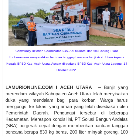
Community Relation Coordinator SBA, Adi Munardi dan tim Packing Plant
Lhokseumawe menyerahkan bantuan tanggap bencana banjir Aceh Utara kepada
Kepala BPBD Kab. Aceh Utara, Asnawi di gudang BPBD Kab. Aceh Utara Ladeng, 14
Oktober 2022.
LAMURIONLINE.COM I ACEH UTARA
– Banjir yang
merendam wilayah Kabupaten Aceh Utara telah menyisakan
duka yang mendalam bagi para korban. Warga harus
mengungsi ke lokasi yang aman yang telah disediakan oleh
Pemerintah Daerah. Pengungsi tersebar di beberapa
Kecamatan. Merespon kondisi ini, PT Solusi Bangun Andalas
(SBA) bergerak cepat dengan memberikan bantuan tanggap
bencana berupa 830 kg beras, 200 liter minyak goreng, 100