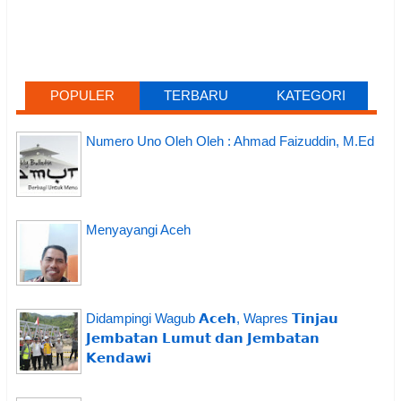
POPULER
TERBARU
KATEGORI
Numero Uno Oleh Oleh : Ahmad Faizuddin, M.Ed
Menyayangi Aceh
Didampingi Wagub 𝗔𝗰𝗲𝗵, Wapres 𝗧𝗶𝗻𝗷𝗮𝘂
𝗝𝗲𝗺𝗯𝗮𝘁𝗮𝗻 𝗟𝘂𝗺𝘂𝘁 𝗱𝗮𝗻 𝗝𝗲𝗺𝗯𝗮𝘁𝗮𝗻
𝗞𝗲𝗻𝗱𝗮𝘄𝗶