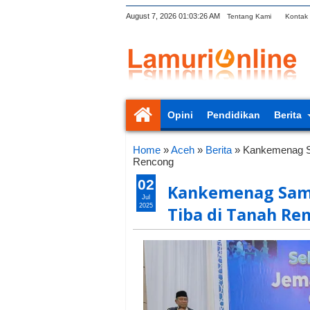
August 7, 2026
01:03:28 AM
Tentang Kami
Kontak
Opini
Pendidikan
Berita
Home
»
Aceh
»
Berita
»
Kankemenag Sa
Rencong
02
Kankemenag Samb
Jul
2025
Tiba di Tanah Re