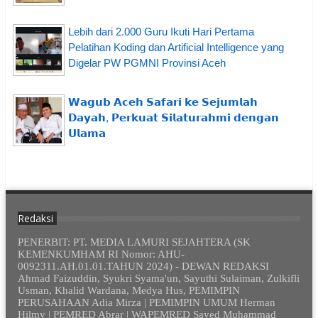
Lebih dari 2.000 Guru Ikuti Hari Pertama
Pelatihan Koding dan Artificial Intelligence yang
Digelar PW PGMNI Provinsi Aceh
𝗪𝗮𝗴𝘂𝗯 𝗔𝗰𝗲𝗵 𝗦𝗮𝗳𝗮𝗿𝗶 𝗸𝗲 𝗦𝗲𝗷𝘂𝗺𝗹𝗮𝗵
𝗗𝗮𝘆𝗮𝗵, 𝗣𝗲𝗿𝗸𝘂𝗮𝘁 𝗦𝗶𝗹𝗮𝘁𝘂𝗿𝗮𝗵𝗺𝗶 𝗱𝗲𝗻𝗴𝗮𝗻
𝗨𝗹𝗮𝗺𝗮
Redaksi
PENERBIT: PT. MEDIA LAMURI SEJAHTERA (SK
KEMENKUMHAM RI Nomor: AHU-
0092311.AH.01.01.TAHUN 2024) - DEWAN REDAKSI
Ahmad Faizuddin, Syukri Syama'un, Sayuthi Sulaiman, Zulkifli
Usman, Khalid Wardana, Medya Hus, PEMIMPIN
PERUSAHAAN Adia Mirza | PEMIMPIN UMUM Herman
Hilmy | PEMRED Abrar | WAPEMRED Sayed Muhammad