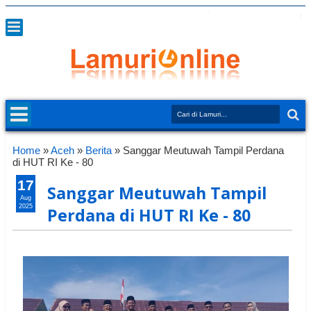
Home
»
Aceh
»
Berita
»
Sanggar Meutuwah Tampil Perdana
di HUT RI Ke - 80
17
Sanggar Meutuwah Tampil
Aug
2025
Perdana di HUT RI Ke - 80