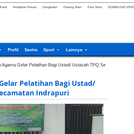
 Kami
Kebijakan Privasi
Sangkalan
Pasang Iklan
Peta Situs
DOWNLOAD VERS
Profil
Sastra
Sport
Lainnya
 Agama Gelar Pelatihan Bagi Ustad/ Ustazah TPQ Se
elar Pelatihan Bagi Ustad/
ecamatan Indrapuri