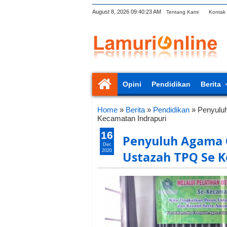
August 8, 2026
09:40:24 AM
Tentang Kami
Kontak
Opini
Pendidikan
Berita
Home
»
Berita
»
Pendidikan
»
Penyuluh
Kecamatan Indrapuri
16
Penyuluh Agama G
Dec
2020
Ustazah TPQ Se K