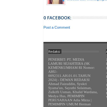
0 FACEBOOK:
Post a Comment
Redaksi
PENERBIT: PT. MEDIA
LAMURI SEJAHTERA (SK
KEMENKUMHAM RI Nomor:
AHU-
0092311.AH.01.01.TAHUN
2024) - DEWAN REDAKSI
Ahmad Faizuddin, Syukri
Syama'un, Sayuthi Sulaiman,
Zulkifli Usman, Khalid Wardana,
Medya Hus, PEMIMPIN
PERUSAHAAN Adia Mirza |
PEMIMPIN UMUM Herman