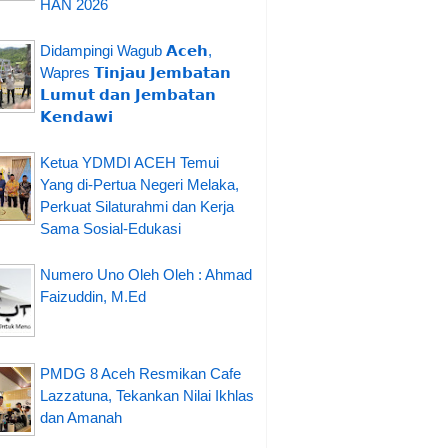
HAN 2026
Didampingi Wagub 𝗔𝗰𝗲𝗵,
Wapres 𝗧𝗶𝗻𝗷𝗮𝘂 𝗝𝗲𝗺𝗯𝗮𝘁𝗮𝗻
𝗟𝘂𝗺𝘂𝘁 𝗱𝗮𝗻 𝗝𝗲𝗺𝗯𝗮𝘁𝗮𝗻
𝗞𝗲𝗻𝗱𝗮𝘄𝗶
Ketua YDMDI ACEH Temui
Yang di-Pertua Negeri Melaka,
Perkuat Silaturahmi dan Kerja
Sama Sosial-Edukasi
Numero Uno Oleh Oleh : Ahmad
Faizuddin, M.Ed
PMDG 8 Aceh Resmikan Cafe
Lazzatuna, Tekankan Nilai Ikhlas
dan Amanah