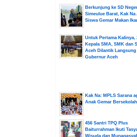
Berkunjung ke SD Neger
Simeulue Barat, Kak Na 
Siswa Gemar Makan Ika
Untuk Pertama Kalinya, 
Kepala SMA, SMK dan S
Aceh Dilantik Langsung
Gubernur Aceh
Kak Na: MPLS Sarana a
Anak Gemar Bersekolah
456 Santri TPQ Plus
Baiturrahman Ikuti Tasy
Wisuda dan Munaqasya