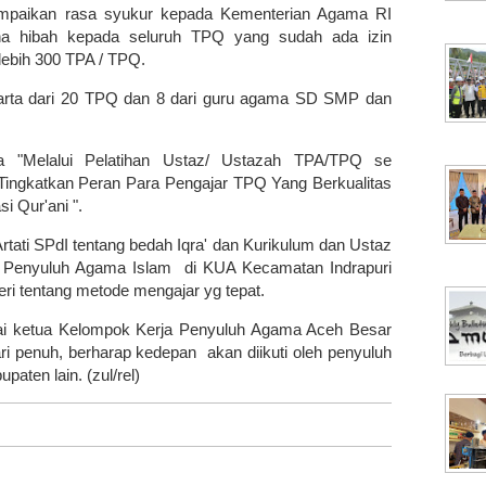
mpaikan rasa syukur kepada Kementerian Agama RI
na hibah kepada seluruh TPQ yang sudah ada izin
lebih 300 TPA / TPQ.
esarta dari 20 TPQ dan 8 dari guru agama SD SMP dan
a "Melalui Pelatihan Ustaz/ Ustazah TPA/TPQ se
 Tingkatkan Peran Para Pengajar TPQ Yang Berkualitas
i Qur'ani ".
Artati SPdI tentang bedah Iqra' dan Kurikulum dan Ustaz
 Penyuluh Agama Islam di KUA Kecamatan Indrapuri
eri tentang metode mengajar yg tepat.
i ketua Kelompok Kerja Penyuluh Agama Aceh Besar
ri penuh, berharap kedepan akan diikuti oleh penyuluh
aten lain. (zul/rel)