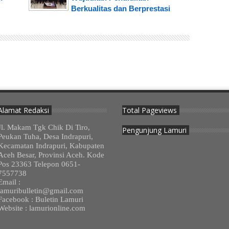
Berkualitas dan Berprestasi
Alamat Redaksi
Total Pageviews
Jl. Makam Tgk Chik Di Tiro,
Pengunjung Lamuri
Peukan Tuha, Desa Indrapuri,
Kecamatan Indrapuri, Kabupaten
Aceh Besar, Provinsi Aceh. Kode
Pos 23363 Telepon 0651-
7557738
Email :
lamuribulletin@gmail.com
Facebook : Buletin Lamuri
Website : lamurionline.com