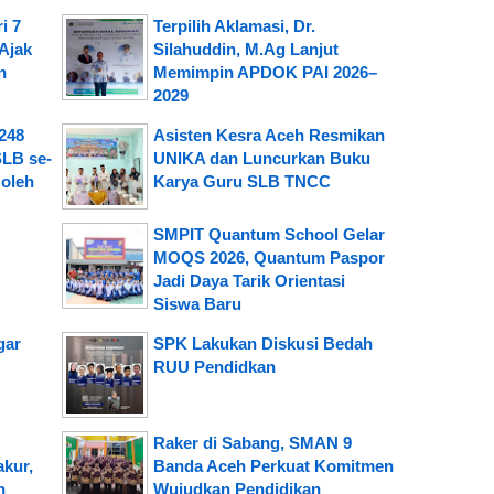
i 7
Terpilih Aklamasi, Dr.
Ajak
Silahuddin, M.Ag Lanjut
n
Memimpin APDOK PAI 2026–
2029
248
Asisten Kesra Aceh Resmikan
LB se-
UNIKA dan Luncurkan Buku
 oleh
Karya Guru SLB TNCC
SMPIT Quantum School Gelar
MOQS 2026, Quantum Paspor
Jadi Daya Tarik Orientasi
Siswa Baru
gar
SPK Lakukan Diskusi Bedah
RUU Pendidkan
Raker di Sabang, SMAN 9
akur,
Banda Aceh Perkuat Komitmen
h
Wujudkan Pendidikan