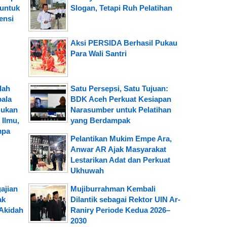
 untuk
Slogan, Tetapi Ruh Pelatihan
ensi
Aksi PERSIDA Berhasil Pukau
Para Wali Santri
lah
Satu Persepsi, Satu Tujuan:
pala
BDK Aceh Perkuat Kesiapan
Bukan
Narasumber untuk Pelatihan
Ilmu,
yang Berdampak
mpa
Pelantikan Mukim Empe Ara,
Anwar AR Ajak Masyarakat
Lestarikan Adat dan Perkuat
Ukhuwah
ajian
Mujiburrahman Kembali
ak
Dilantik sebagai Rektor UIN Ar-
Akidah
Raniry Periode Kedua 2026–
2030